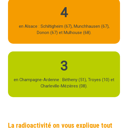
4
Texte
en Alsace : Schiltigheim (67), Munchhausen (67),
Donon (67) et Mulhouse (68).
3
Texte
en Champagne-Ardenne : Bétheny (51), Troyes (10) et
Charleville-Mézières (08).
La radioactivité on vous explique tout