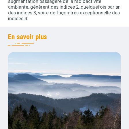
augmentation passagère de la radioactivité
ambiante, génèrent des indices 2, quelquefois par an
des indices 3, voire de façon très exceptionnelle des
indices 4
Titre
En savoir plus
Contenus
Visuel