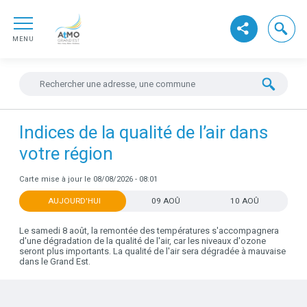
Aller au contenu
ATMO GrandEst
Aller au premier menu de navigation
Ouvrir la
Voir les réseaux s
Aller à la recherche
MENU
Widget
Rechercher une adresse
Dataviz
Indices de la qualité de l’air dans
votre région
Carte mise à jour le 08/08/2026 - 08:01
AUJOURD'HUI
09 AOÛ
10 AOÛ
Le samedi 8 août, la remontée des températures s'accompagnera
d'une dégradation de la qualité de l'air, car les niveaux d'ozone
seront plus importants. La qualité de l'air sera dégradée à mauvaise
dans le Grand Est.