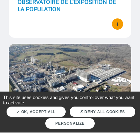
OBSERVATOIRE DE L’EXPOSITION DE
LA POPULATION
+
bouton d'actio
Qualité de l'air : campagne de mesures autour d'INEOS Polymers
Visuel
This site uses cookies and gives you control over what you want
to activate
OK, ACCEPT ALL
DENY ALL COOKIES
PERSONALIZE
Mis à jour le
1 juillet 2026