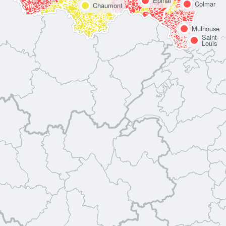
Épinal
Colmar
Chaumont
Mulhouse
Saint-
Louis