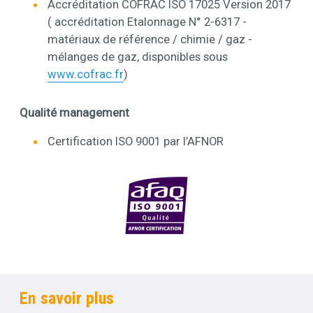
Accréditation COFRAC ISO 17025 Version 2017
( accréditation Etalonnage N° 2-6317 -
matériaux de référence / chimie / gaz -
mélanges de gaz, disponibles sous
www.cofrac.fr
)
Qualité management
Certification ISO 9001 par l’AFNOR
Titre
En savoir plus