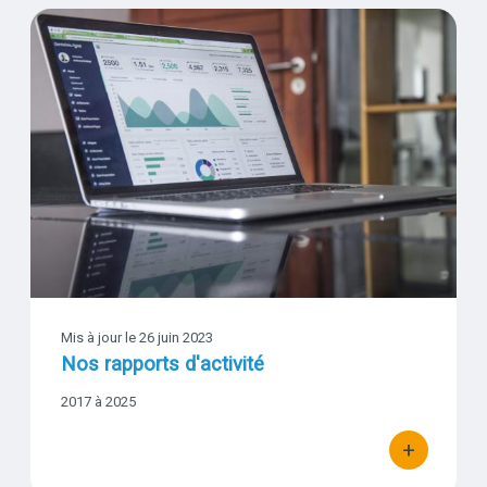
Nos rapports d'activité
Vignette
Mis à jour le
26 juin 2023
Nos rapports d'activité
Date
2017 à 2025
début
-
+
bouton d'act
Date
fin