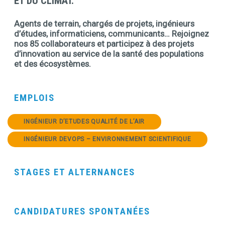
ET DU CLIMAT.
Agents de terrain, chargés de projets, ingénieurs
d’études, informaticiens, communicants… Rejoignez
nos 85 collaborateurs et participez à des projets
d’innovation au service de la santé des populations
et des écosystèmes.
EMPLOIS
INGÉNIEUR D’ETUDES QUALITÉ DE L’AIR
INGÉNIEUR DEVOPS – ENVIRONNEMENT SCIENTIFIQUE
STAGES ET ALTERNANCES
Contenu
CANDIDATURES SPONTANÉES
Contenu