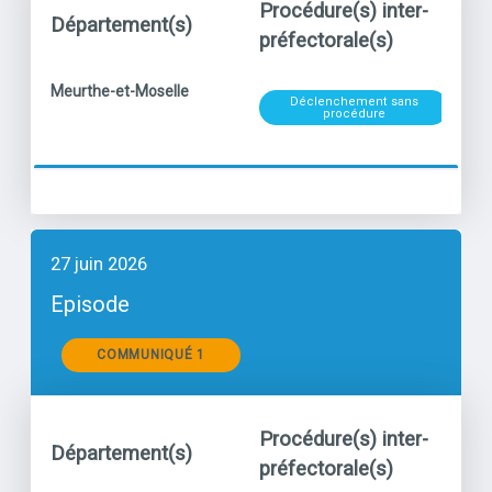
Procédure(s) inter-
Département(s)
Po
préfectorale(s)
Niveau
titre
Meurthe-et-Moselle
Déclenchement sans
Ozo
procédure
27 juin 2026
Episode
Communiqués
COMMUNIQUÉ 1
Procédure(s) inter-
Département(s)
Po
préfectorale(s)