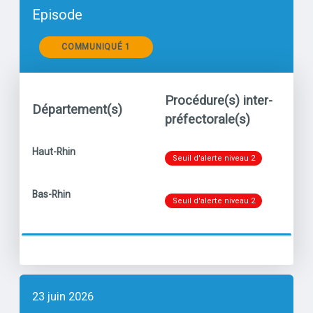
Episode
Communiqués
COMMUNIQUÉ 1
Procédure(s) inter-
Département(s)
Po
préfectorale(s)
Niveau
titre
Haut-Rhin
Ozo
Seuil d'alerte niveau 2
Niveau
titre
Bas-Rhin
Ozo
Seuil d'alerte niveau 2
23 juin 2026