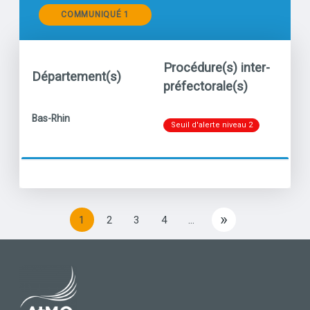
Communiqués
COMMUNIQUÉ 1
Procédure(s) inter-
Département(s)
Po
préfectorale(s)
Niveau
titre
Bas-Rhin
Par
Seuil d'alerte niveau 2
»
1
2
3
4
…
››
PIED DE PAGE