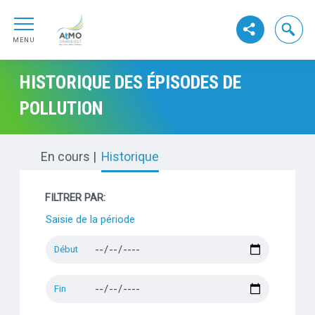
Aller au contenu
ATMO GrandEst
Aller au premier menu de navigation
Ouvrir la
Voir les réseaux s
Aller à la recherche
MENU
HISTORIQUE DES ÉPISODES DE
POLLUTION
En cours
Historique
FILTRER PAR:
Saisie de la période
Début
Fin