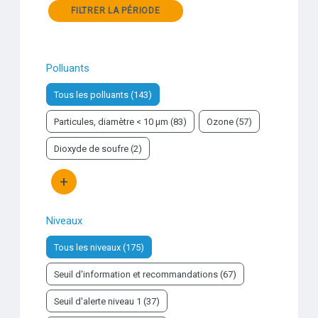
FILTRER LA PÉRIODE
Polluants
Tous les polluants (143)
Particules, diamètre < 10 µm (83)
Ozone (57)
Dioxyde de soufre (2)
+
Bouton d'actions
Niveaux
Tous les niveaux (175)
Seuil d'information et recommandations (67)
Seuil d'alerte niveau 1 (37)