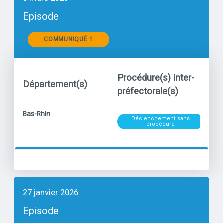
Episode
Communiqués
COMMUNIQUÉ 1
Procédure(s) inter-
Département(s)
Po
préfectorale(s)
Niveau
titre
Bas-Rhin
Déclenchement sans
Par
procédure
27 janvier 2026
Episode