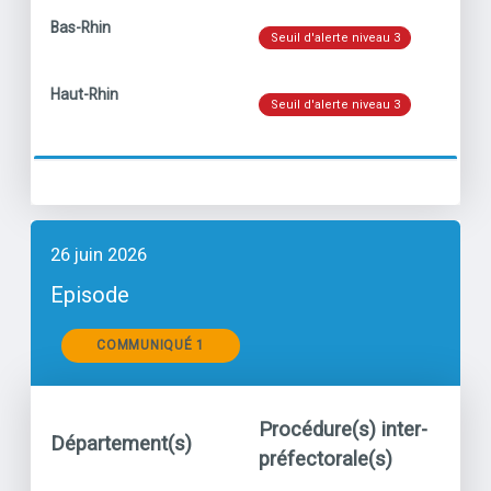
Niveau
titre
Bas-Rhin
Ozo
Seuil d'alerte niveau 3
Niveau
titre
Haut-Rhin
Ozo
Seuil d'alerte niveau 3
26 juin 2026
Episode
Communiqués
COMMUNIQUÉ 1
Procédure(s) inter-
Département(s)
Po
préfectorale(s)