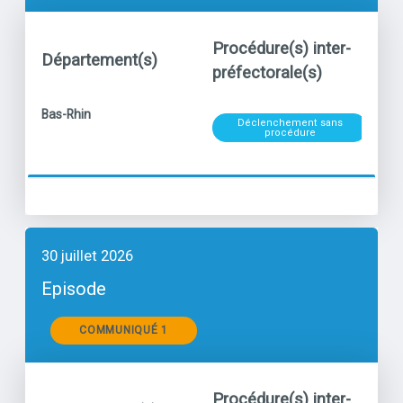
Procédure(s) inter-
Département(s)
Po
préfectorale(s)
Niveau
titre
Bas-Rhin
Déclenchement sans
Ozo
procédure
30 juillet 2026
Episode
Communiqués
COMMUNIQUÉ 1
Procédure(s) inter-