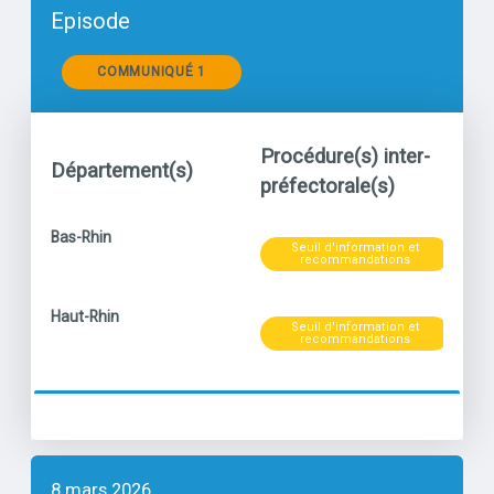
Episode
Communiqués
COMMUNIQUÉ 1
Procédure(s) inter-
Département(s)
Po
préfectorale(s)
Niveau
titre
Bas-Rhin
Seuil d'information et
Par
recommandations
Niveau
titre
Haut-Rhin
Seuil d'information et
Par
recommandations
8 mars 2026