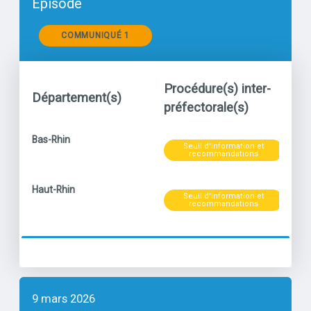
Episode
Communiqués
COMMUNIQUÉ 1
Procédure(s) inter-
Département(s)
Po
préfectorale(s)
Niveau
titre
Bas-Rhin
Seuil d'information et
Ozo
recommandations
Niveau
titre
Haut-Rhin
Seuil d'information et
Ozo
recommandations
9 mars 2026