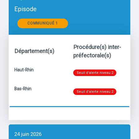
Episode
Communiqués
COMMUNIQUÉ 1
Procédure(s) inter-
Département(s)
Po
préfectorale(s)
Niveau
titre
Haut-Rhin
Ozo
Seuil d'alerte niveau 2
Niveau
titre
Bas-Rhin
Ozo
Seuil d'alerte niveau 2
24 juin 2026