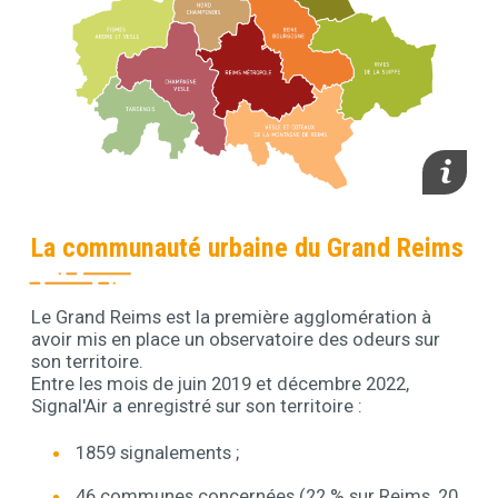
media_im
La communauté urbaine du Grand Reims
Le Grand Reims est la première agglomération à
Contenu
avoir mis en place un observatoire des odeurs sur
son territoire.
Entre les mois de juin 2019 et décembre 2022,
Signal'Air a enregistré sur son territoire :
1859 signalements ;
46 communes concernées (22 % sur Reims, 20