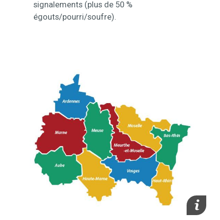
signalements (plus de 50 %
égouts/pourri/soufre).
Contenu
media_im