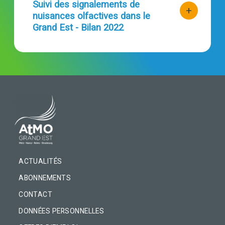
Titre
Suivi des signalements de
+
nuisances olfactives dans le
bouton d'act
Grand Est - Bilan 2022
PIED DE PAGE
ACTUALITÉS
ABONNEMENTS
CONTACT
DONNÉES PERSONNELLES