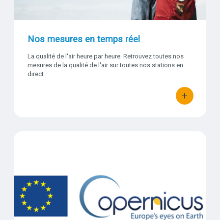
Nos mesures en temps réel
La qualité de l'air heure par heure. Retrouvez toutes nos
mesures de la qualité de l'air sur toutes nos stations en
direct
+
bouton d'act
Titre
Copernicus
Visuel