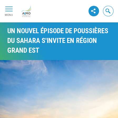
Aller au contenu
ATMO GrandEst
Aller au premier menu de navigation
Ouvrir la
Voir les réseaux s
Aller à la recherche
MENU
UN NOUVEL ÉPISODE DE POUSSIÈRES
DU SAHARA S'INVITE EN RÉGION
GRAND EST
Visuel