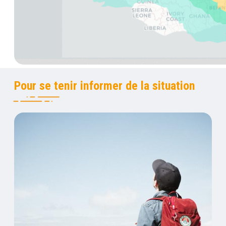
Pour se tenir informer de la situation
Titre
Nos mesures en temps réel
Contenu
Visuel