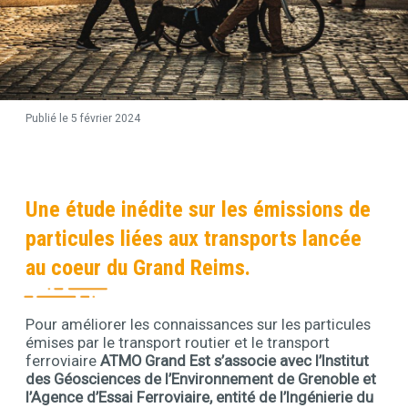
Publié le 5 février 2024
Contenu
Une étude inédite sur les émissions de
particules liées aux transports lancée
au coeur du Grand Reims.
Pour améliorer les connaissances sur les particules
Contenu
émises par le transport routier et le transport
ferroviaire
ATMO Grand Est s’associe avec l’Institut
des Géosciences de l’Environnement de Grenoble et
l’Agence d’Essai Ferroviaire, entité de l’Ingénierie du