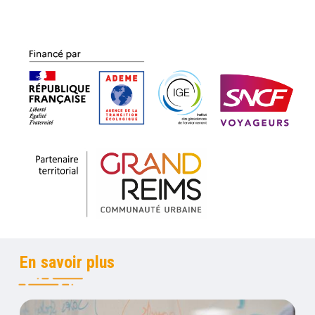
Contenu
Titre
En savoir plus
Recherche et développement
Contenus