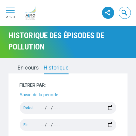
Aller au contenu
ATMO GrandEst
Aller au premier menu de navigation
Ouvrir la
Voir les réseaux s
Aller à la recherche
MENU
HISTORIQUE DES ÉPISODES DE
POLLUTION
En cours
Historique
FILTRER PAR:
Saisie de la période
Début
Fin