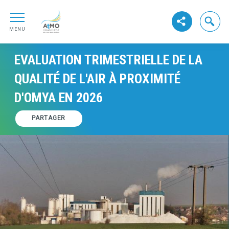
Aller au contenu
ATMO GrandEst
Aller au premier menu de navigation
Ouvrir la
Voir les réseaux s
Aller à la recherche
MENU
EVALUATION TRIMESTRIELLE DE LA
QUALITÉ DE L'AIR À PROXIMITÉ
D'OMYA EN 2026
PARTAGER
Vignette