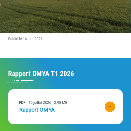
Publié le 16 juin 2026
Contenu
Rapport OMYA T1 2026
901153_Rapport_OMYA_T1_2026_VF04052026.pdf
PDF
- 15 juillet 2026 - 2.98 MB
+
Titre
Rapport OMYA
bouton d'act