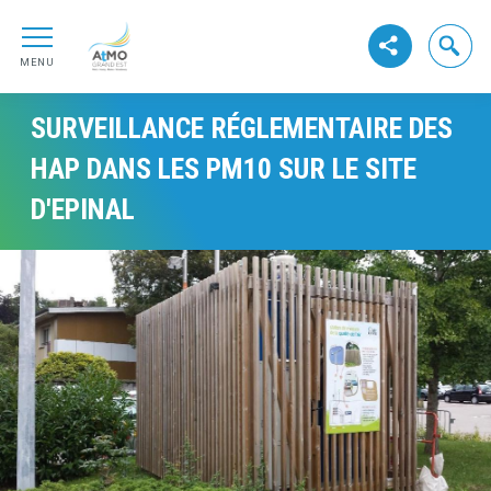
Aller au contenu
ATMO GrandEst
Aller au premier menu de navigation
Ouvrir la
Voir les réseaux s
Aller à la recherche
MENU
SURVEILLANCE RÉGLEMENTAIRE DES
HAP DANS LES PM10 SUR LE SITE
D'EPINAL
Visuel