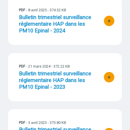
Bulletin_trimestriel_HAP_Epinal_2024.pdf
PDF
-
8 avril 2025
- 374.32 KB
Titre
Bulletin trimestriel surveillance
+
réglementaire HAP dans les
bouton d'act
PM10 Epinal - 2024
Bulletin_Trimestriel_HAP_Epinal_2023.pdf
PDF
-
21 mars 2024
- 372.22 KB
Titre
Bulletin trimestriel surveillance
+
réglementaire HAP dans les
bouton d'act
PM10 Epinal - 2023
Bulletin_trimestriel_HAP_Epinal_2022.pdf
PDF
-
3 avril 2023
- 373.80 KB
Titre
Bulletin trimestriel surveillance