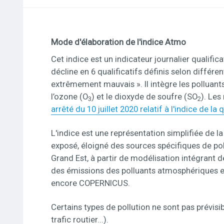
Mode d'élaboration de l'indice Atmo
Informations
Cet indice est un indicateur journalier qualific
décline en 6 qualificatifs définis selon différe
extrêmement mauvais ». Il intègre les polluant
l’ozone (O
) et le dioxyde de soufre (SO
). Les
3
2
arrêté du 10 juillet 2020 relatif à l'indice de la 
L'indice est une représentation simplifiée de la 
exposé, éloigné des sources spécifiques de po
Grand Est, à partir de modélisation intégrant
des émissions des polluants atmosphériques et
encore COPERNICUS.
Certains types de pollution ne sont pas prévisib
trafic routier...).