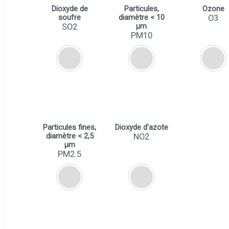
Dioxyde de
Particules,
Ozone
soufre
diamètre < 10
O3
µm
SO2
PM10
Particules fines,
Dioxyde d'azote
diamètre < 2,5
NO2
µm
PM2.5