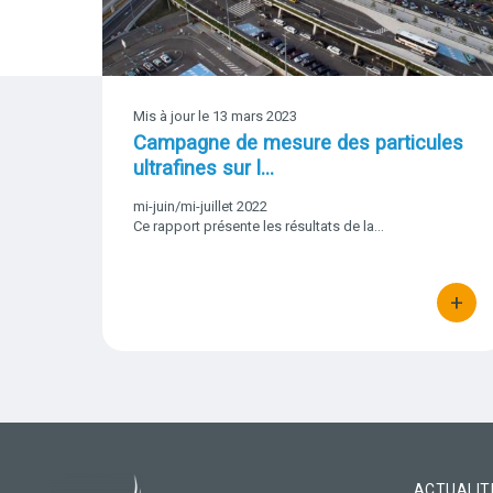
Mis à jour le
13 mars 2023
Campagne de mesure des particules
ultrafines sur l…
Date
mi-juin/mi-juillet 2022
début
Ce rapport présente les résultats de la…
-
Date
fin
+
bouton 
ACTUALIT