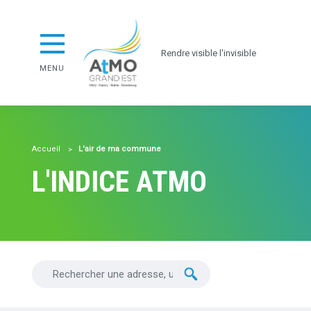
Aller au contenu
ATMO GrandEst
Aller au premier menu de navigation
Aller à la recherche
Rendre visible l'invisible
MENU
Accueil
L'air de ma commune
L'INDICE ATMO
Chercher une nouvelle adresse