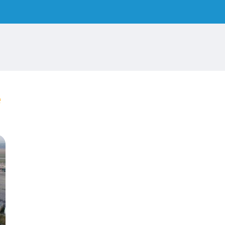
e
ur l'EuroAirport