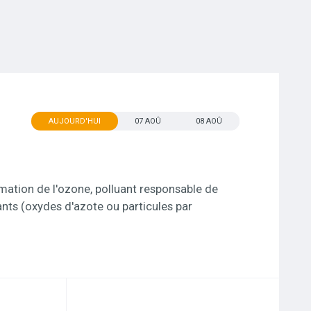
AUJOURD'HUI
07 AOÛ
08 AOÛ
rmation de l'ozone, polluant responsable de
uants (oxydes d'azote ou particules par