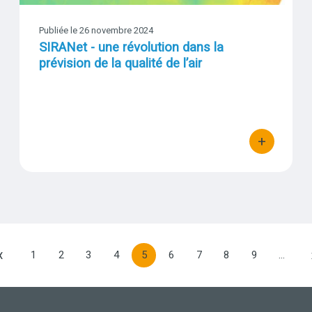
Publiée le 26 novembre 2024
SIRANet - une révolution dans la
prévision de la qualité de l’air
+
bouton d'actio
«
1
2
3
4
5
6
7
8
9
…
PRÉCÉDENTE